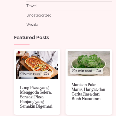
Travel
Uncategorized
Wisata
Featured Posts
6 min read
0
5 min read
0
Manisan Pala:
Long Pizza yang
Manis, Hangat, dan
Menggoda Selera,
Cerita Rasa dari
Sensasi Pizza
Buah Nusantara
Panjang yang
Semakin Digemari