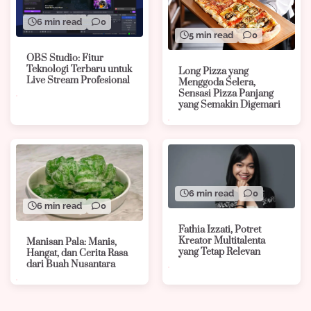
6 min read
0
5 min read
0
OBS Studio: Fitur
Teknologi Terbaru untuk
Long Pizza yang
Live Stream Profesional
Menggoda Selera,
Sensasi Pizza Panjang
yang Semakin Digemari
6 min read
0
6 min read
0
Fathia Izzati, Potret
Kreator Multitalenta
Manisan Pala: Manis,
yang Tetap Relevan
Hangat, dan Cerita Rasa
dari Buah Nusantara