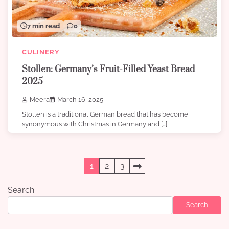
7 min read
0
CULINERY
Stollen: Germany’s Fruit-Filled Yeast Bread
2025
Meera
March 16, 2025
Stollen is a traditional German bread that has become
synonymous with Christmas in Germany and […]
Posts
1
2
3
pagination
Search
Search