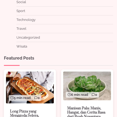
Social
Sport
Technology
Travel
Uncategorized
Wisata
Featured Posts
6 min read
0
5 min read
0
Manisan Pala: Manis,
Long Pizza yang
Hangat, dan Cerita Rasa
Menggoda Selera,
dari Buah Nusantara