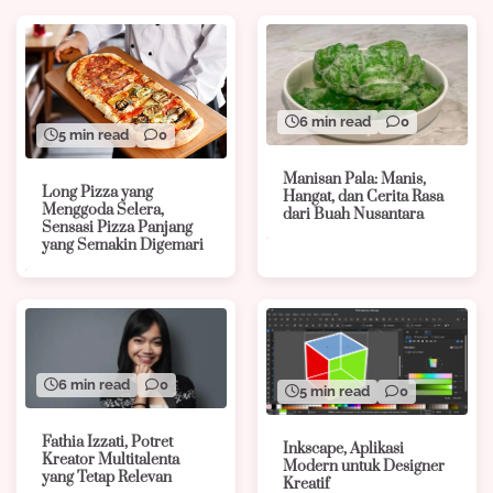
6 min read
0
5 min read
0
Manisan Pala: Manis,
Long Pizza yang
Hangat, dan Cerita Rasa
Menggoda Selera,
dari Buah Nusantara
Sensasi Pizza Panjang
yang Semakin Digemari
6 min read
0
5 min read
0
Fathia Izzati, Potret
Inkscape, Aplikasi
Kreator Multitalenta
Modern untuk Designer
yang Tetap Relevan
Kreatif