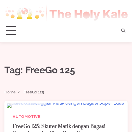
Skip
to
content
Tag:
FreeGo 125
Home
FreeGo 125
7 min read
0
AUTOMOTIVE
FreeGo 125: Skuter Matik dengan Bagasi