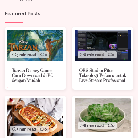
Featured Posts
5 min read
0
6 min read
0
Tarzan Disney Game:
OBS Studio: Fitur
Cara Download di PC
Teknologi Terbaru untuk
dengan Mudah
Live Stream Profesional
6 min read
0
5 min read
0