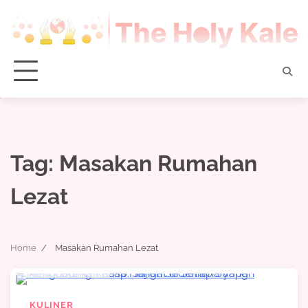
Skip
to
content
Tag:
Masakan Rumahan
Lezat
Home
Masakan Rumahan Lezat
6 min read
0
KULINER