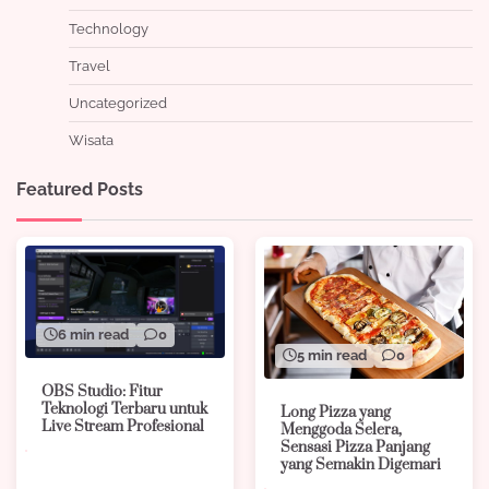
Technology
Travel
Uncategorized
Wisata
Featured Posts
6 min read
0
5 min read
0
OBS Studio: Fitur
Teknologi Terbaru untuk
Long Pizza yang
Live Stream Profesional
Menggoda Selera,
Sensasi Pizza Panjang
yang Semakin Digemari