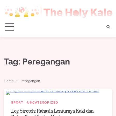
Skip
to
content
Tag:
Peregangan
Home
Peregangan
5 min read
0
SPORT
UNCATEGORIZED
Leg Stretch: Rahasia Lenturnya Kaki dan