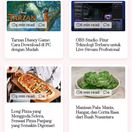
5 min read
0
6 min read
0
Tarzan Disney Game:
OBS Studio: Fitur
Cara Download di PC
Teknologi Terbaru untuk
dengan Mudah
Live Stream Profesional
6 min read
0
5 min read
0
Manisan Pala: Manis,
Long Pizza yang
Hangat, dan Cerita Rasa
Menggoda Selera,
dari Buah Nusantara
Sensasi Pizza Panjang
yang Semakin Digemari