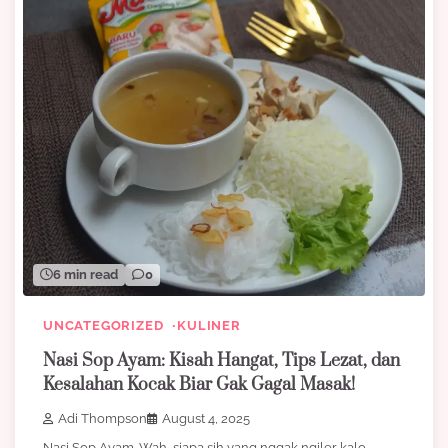
6 min read
0
UNCATEGORIZED
KULINER
Nasi Sop Ayam: Kisah Hangat, Tips Lezat, dan
Kesalahan Kocak Biar Gak Gagal Masak!
Adi Thompson
August 4, 2025
Nasi Sop Ayam. Wah, siapa sih yang nggak ngiler kalo