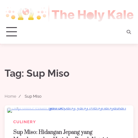
Skip
to
content
Tag:
Sup Miso
Home
Sup Miso
5 min read
0
CULINERY
Sup Miso: Hidangan Jepang yang