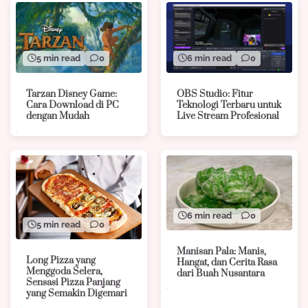
5 min read
0
6 min read
0
Tarzan Disney Game:
OBS Studio: Fitur
Cara Download di PC
Teknologi Terbaru untuk
dengan Mudah
Live Stream Profesional
6 min read
0
5 min read
0
Manisan Pala: Manis,
Long Pizza yang
Hangat, dan Cerita Rasa
Menggoda Selera,
dari Buah Nusantara
Sensasi Pizza Panjang
yang Semakin Digemari