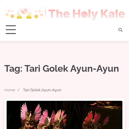
Skip
to
content
Tag:
Tari Golek Ayun-Ayun
Home
Tari Golek Ayun-Ayun