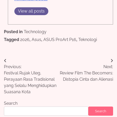
View all posts
Posted in
Technology
Tagged
2026
,
Asus
,
ASUS ProArt P16
,
Teknologi
Post
Previous:
Next:
navigation
Festival Rujak Uleg,
Review Film The Becomers:
Perayaan Rasa Tradisional
Distopia Cinta dan Alienasi
yang Selalu Menghidupkan
Suasana Kota
Search
Search