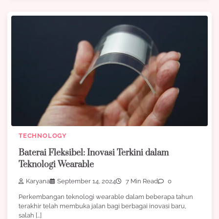
TECHNOLOGY
Baterai Fleksibel: Inovasi Terkini dalam
Teknologi Wearable
Karyana
September 14, 2024
7 Min Read
0
Perkembangan teknologi wearable dalam beberapa tahun
terakhir telah membuka jalan bagi berbagai inovasi baru,
salah […]