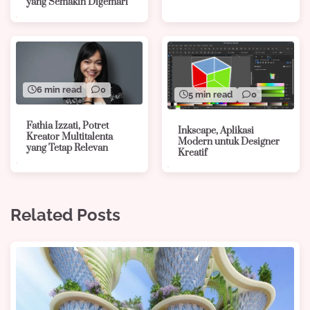
yang Semakin Digemari
6 min read
0
5 min read
0
Fathia Izzati, Potret
Inkscape, Aplikasi
Kreator Multitalenta
Modern untuk Designer
yang Tetap Relevan
Kreatif
Related Posts