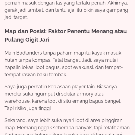
pernah masuk dengan tas yang terlalu penuh. Akhirnya,
gerak jadi lambat, dan tentu aja, itu bikin saya gampang
jadi target.
Map dan Posisi: Faktor Penentu Menang atau
Pulang Gigit Jari
Main Badlanders tanpa paham map itu kayak masuk
hutan tanpa kompas. Fatal banget. Jadi, saya mulai
hapalin lokasi loot bagus, spot evakuasi, dan tempat-
tempat rawan baku tembak.
Saya juga perhatiin kebiasaan player lain. Biasanya
mereka suka ngumpul di sekitar armory atau
warehouse, karena loot di situ emang bagus banget.
Tapi risiko juga tinggi.
Sekarang, saya lebih suka nyari loot di area pinggiran
map. Memang nggak seberapa banyak, tapi relatif aman.
Kadang saya ketemu item langka juga di tempat sepi.