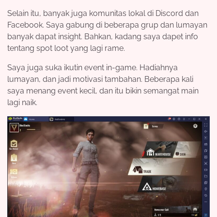
Selain itu, banyak juga komunitas lokal di Discord dan
Facebook. Saya gabung di beberapa grup dan lumayan
banyak dapat insight. Bahkan, kadang saya dapet info
tentang spot loot yang lagi rame.
Saya juga suka ikutin event in-game. Hadiahnya
lumayan, dan jadi motivasi tambahan. Beberapa kali
saya menang event kecil, dan itu bikin semangat main
lagi naik.