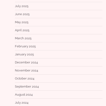
July 2025
June 2025
May 2025
April 2025
March 2025
February 2025
January 2025
December 2024
November 2024
October 2024
September 2024
August 2024
July 2024