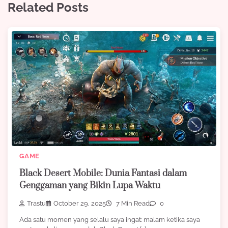
Related Posts
GAME
Black Desert Mobile: Dunia Fantasi dalam
Genggaman yang Bikin Lupa Waktu
Trastu
October 29, 2025
7 Min Read
0
Ada satu momen yang selalu saya ingat: malam ketika saya