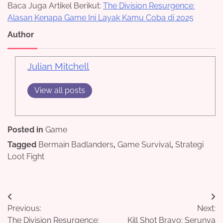
Baca Juga Artikel Berikut:
The Division Resurgence:
Alasan Kenapa Game Ini Layak Kamu Coba di 2025
Author
Julian Mitchell
View all posts
Posted in
Game
Tagged
Bermain Badlanders
,
Game Survival
,
Strategi
Loot Fight
Post
Previous:
Next:
navigation
The Division Resurgence:
Kill Shot Bravo: Serunya