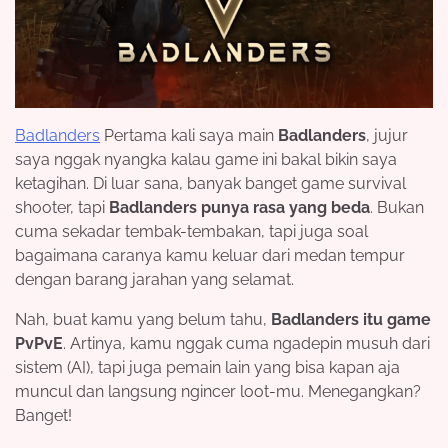
Badlanders
Pertama kali saya main
Badlanders
, jujur
saya nggak nyangka kalau game ini bakal bikin saya
ketagihan. Di luar sana, banyak banget game survival
shooter, tapi
Badlanders punya rasa yang beda
. Bukan
cuma sekadar tembak-tembakan, tapi juga soal
bagaimana caranya kamu keluar dari medan tempur
dengan barang jarahan yang selamat.
Nah, buat kamu yang belum tahu,
Badlanders itu game
PvPvE
. Artinya, kamu nggak cuma ngadepin musuh dari
sistem (AI), tapi juga pemain lain yang bisa kapan aja
muncul dan langsung ngincer loot-mu. Menegangkan?
Banget!