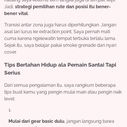
Jadi,
strategi pemilihan rute dan posisi itu bener-
bener vital
.
Transisi antar zona juga harus diperhitungkan. Jangan
asal lari lurus ke extraction point. Saya pernah mati
cuma karena ngelewatin tempat terbuka terlalu lama.
Sejak itu, saya belajar pakai smoke grenade dan nyari
cover.
Tips Bertahan Hidup ala Pemain Santai Tapi
Serius
Dari semua pengalaman itu, saya rangkum beberapa
tips buat kamu yang pengin mulai main atau pengin naik
level:
Mulai dari gear basic dulu
, jangan langsung bawa