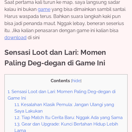
Saat pertama kali turun ke map, saya langsung sadar
kalau ini bukan
game
yang bisa dimainkan sambil santai.
Harus waspada terus. Bahkan suara langkah kaki pun
bisa jadi penanda maut. Nggak lebay, beneran seserius
itu. Jika kalian penasaran dengan game ini kalian bisa
download
di sini
Sensasi Loot dan Lari: Momen
Paling Deg-degan di Game Ini
Contents
[
hide
]
1.
Sensasi Loot dan Lari: Momen Paling Deg-degan di
Game Ini
1.1.
Kesalahan Klasik Pemula: Jangan Ulangi yang
Saya Lakukan
1.2.
Tiap Match Itu Cerita Baru: Nggak Ada yang Sama
1.3.
Gear dan Upgrade: Kunci Bertahan Hidup Lebih
Lama