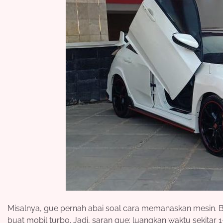
Misalnya, gue pernah abai soal cara memanaskan mesin. Bi
buat mobil turbo. Jadi, saran gue: luangkan waktu sekitar