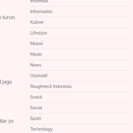
Informasi
Information
 turun.
Kuliner
Lifestyle
Misteri
Movie
News
Otomotif
t jaga
Roughneck Indonesia
Snack
Social
Sport
itar 30
Technology