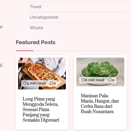
Travel
Uncategorized
ai
Wisata
Featured Posts
di
6 min read
0
5 min read
0
Manisan Pala:
Long Pizza yang
Manis, Hangat, dan
Menggoda Selera,
Cerita Rasa dari
Sensasi Pizza
Buah Nusantara
Panjang yang
Semakin Digemari