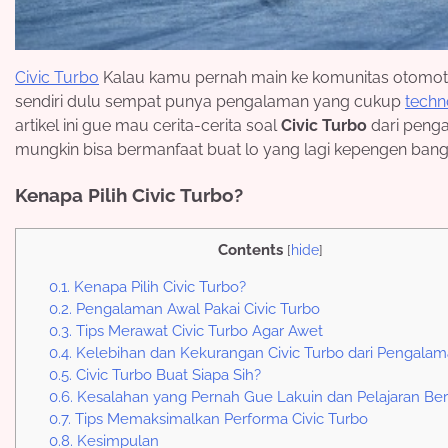
Civic Turbo
Kalau kamu pernah main ke komunitas otomoti
sendiri dulu sempat punya pengalaman yang cukup
techn
artikel ini gue mau cerita-cerita soal
Civic Turbo
dari peng
mungkin bisa bermanfaat buat lo yang lagi kepengen bang
Kenapa Pilih Civic Turbo?
Contents
[
hide
]
0.1.
Kenapa Pilih Civic Turbo?
0.2.
Pengalaman Awal Pakai Civic Turbo
0.3.
Tips Merawat Civic Turbo Agar Awet
0.4.
Kelebihan dan Kekurangan Civic Turbo dari Pengalama
0.5.
Civic Turbo Buat Siapa Sih?
0.6.
Kesalahan yang Pernah Gue Lakuin dan Pelajaran Be
0.7.
Tips Memaksimalkan Performa Civic Turbo
0.8.
Kesimpulan