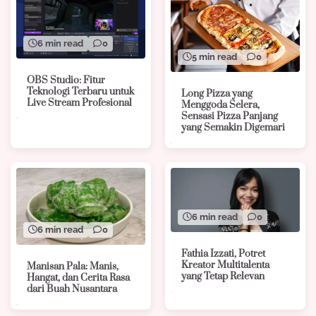
6 min read
0
5 min read
0
OBS Studio: Fitur
Teknologi Terbaru untuk
Long Pizza yang
Live Stream Profesional
Menggoda Selera,
Sensasi Pizza Panjang
yang Semakin Digemari
6 min read
0
6 min read
0
Fathia Izzati, Potret
Kreator Multitalenta
Manisan Pala: Manis,
yang Tetap Relevan
Hangat, dan Cerita Rasa
dari Buah Nusantara