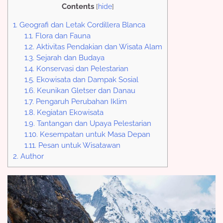
Contents
[
hide
]
1.
Geografi dan Letak Cordillera Blanca
1.1.
Flora dan Fauna
1.2.
Aktivitas Pendakian dan Wisata Alam
1.3.
Sejarah dan Budaya
1.4.
Konservasi dan Pelestarian
1.5.
Ekowisata dan Dampak Sosial
1.6.
Keunikan Gletser dan Danau
1.7.
Pengaruh Perubahan Iklim
1.8.
Kegiatan Ekowisata
1.9.
Tantangan dan Upaya Pelestarian
1.10.
Kesempatan untuk Masa Depan
1.11.
Pesan untuk Wisatawan
2.
Author