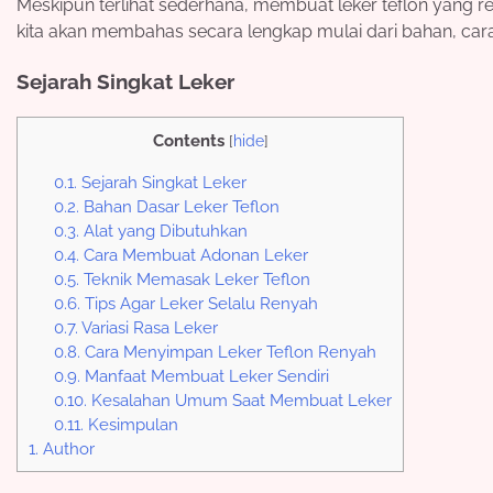
Meskipun terlihat sederhana, membuat leker teflon yang re
kita akan membahas secara lengkap mulai dari bahan, car
Sejarah Singkat Leker
Contents
[
hide
]
0.1.
Sejarah Singkat Leker
0.2.
Bahan Dasar Leker Teflon
0.3.
Alat yang Dibutuhkan
0.4.
Cara Membuat Adonan Leker
0.5.
Teknik Memasak Leker Teflon
0.6.
Tips Agar Leker Selalu Renyah
0.7.
Variasi Rasa Leker
0.8.
Cara Menyimpan Leker Teflon Renyah
0.9.
Manfaat Membuat Leker Sendiri
0.10.
Kesalahan Umum Saat Membuat Leker
0.11.
Kesimpulan
1.
Author