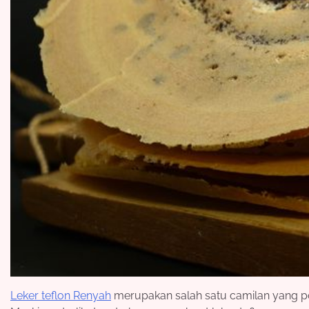
Leker teflon Renyah
merupakan salah satu camilan yang po