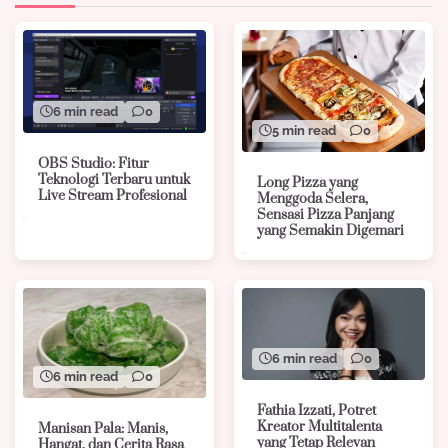
6 min read
0
5 min read
0
OBS Studio: Fitur
Teknologi Terbaru untuk
Long Pizza yang
Live Stream Profesional
Menggoda Selera,
Sensasi Pizza Panjang
yang Semakin Digemari
6 min read
0
6 min read
0
Fathia Izzati, Potret
Kreator Multitalenta
Manisan Pala: Manis,
yang Tetap Relevan
Hangat, dan Cerita Rasa