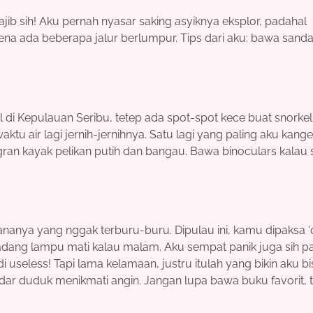
ib sih! Aku pernah nyasar saking asyiknya eksplor, padahal
arena ada beberapa jalur berlumpur. Tips dari aku: bawa sandal
l di Kepulauan Seribu, tetep ada spot-spot kece buat snorkel
waktu air lagi jernih-jernihnya. Satu lagi yang paling aku kang
migran kayak pelikan putih dan bangau. Bawa binoculars kalau
nanya yang nggak terburu-buru. Dipulau ini, kamu dipaksa ‘of
 kadang lampu mati kalau malam. Aku sempat panik juga sih p
di useless! Tapi lama kelamaan, justru itulah yang bikin aku bi
dar duduk menikmati angin. Jangan lupa bawa buku favorit, t