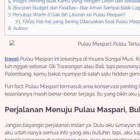
5.
Insight Penting Buat Kamu yang Pengen Lebih dari Sekada
6.
Bocoran Budget dan Fasilitas—Biar Aman Sampai Balik Lag
7.
Penutup: Worth It Gak Sih Liburan ke Pulau Maspari?
7.1.
FAQs: Hal-hal yang Sering Ditanyakan Soal Pulau Masp
8.
Author
travel
Pulau Maspari ini lokasinya di muara Sungai Musi, K
tuh nggak sebesar Gili Trawangan atau Bali, tapi pesonanya
Palembang, kamu bakal nyampe di salah satu hidden gems
Fun fact: Pulau Maspari termasuk area konservasi penting 
keasriannya masih benar-benar terjaga. Itu yang bikin aku j
Perjalanan Menuju Pulau Maspari, Bu
Jangan bayangin perjalanan instan ya. Dulu aku lumayan 
aku udah nanya semua info yang aku butuhin, tapi… aku lup