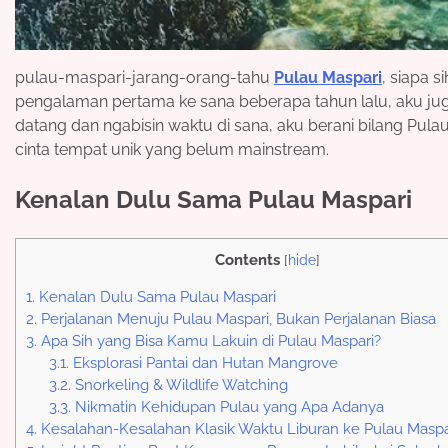
pulau-maspari-jarang-orang-tahu
Pulau Maspari
, siapa 
pengalaman pertama ke sana beberapa tahun lalu, aku jug
datang dan ngabisin waktu di sana, aku berani bilang Pul
cinta tempat unik yang belum mainstream.
Kenalan Dulu Sama Pulau Maspari
Contents
[
hide
]
1.
Kenalan Dulu Sama Pulau Maspari
2.
Perjalanan Menuju Pulau Maspari, Bukan Perjalanan Biasa
3.
Apa Sih yang Bisa Kamu Lakuin di Pulau Maspari?
3.1.
Eksplorasi Pantai dan Hutan Mangrove
3.2.
Snorkeling & Wildlife Watching
3.3.
Nikmatin Kehidupan Pulau yang Apa Adanya
4.
Kesalahan-Kesalahan Klasik Waktu Liburan ke Pulau Maspa