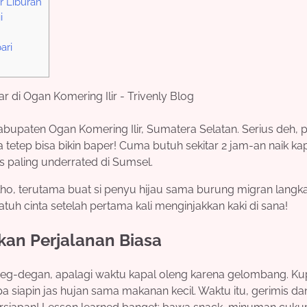
r Liburan
i
ari
abupaten Ogan Komering Ilir, Sumatera Selatan. Serius deh, p
 tetep bisa bikin baper! Cuma butuh sekitar 2 jam-an naik kap
 paling underrated di Sumsel.
lho, terutama buat si penyu hijau sama burung migran langka
atuh cinta setelah pertama kali menginjakkan kaki di sana!
kan Perjalanan Biasa
deg-degan, apalagi waktu kapal oleng karena gelombang. Kup
a siapin jas hujan sama makanan kecil. Waktu itu, gerimis da