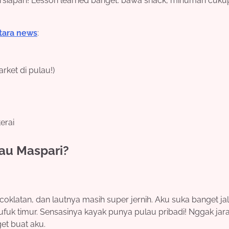
rsiapan! Lesson learned banget: bawa snack, minuman cuku
tara news
:
ket di pulau!)
erai
lau Maspari?
coklatan, dan lautnya masih super jernih. Aku suka banget ja
ufuk timur. Sensasinya kayak punya pulau pribadi! Nggak jar
et buat aku.