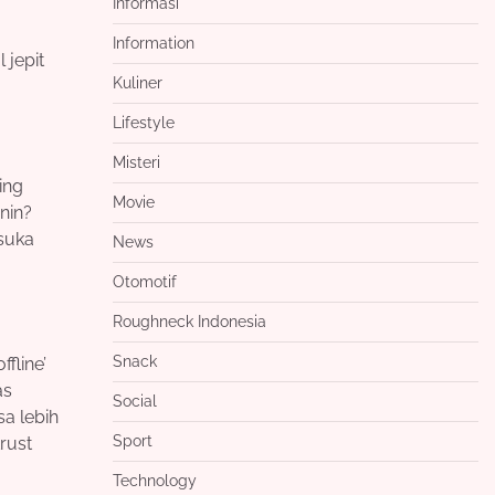
Informasi
Information
 jepit
Kuliner
Lifestyle
Misteri
ing
Movie
enin?
 suka
News
Otomotif
Roughneck Indonesia
Snack
fline’
as
Social
sa lebih
Sport
rust
Technology