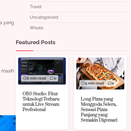
Travel
Uncategorized
pa yang
Wisata
Featured Posts
u masih
6 min read
0
5 min read
0
OBS Studio: Fitur
Long Pizza yang
Teknologi Terbaru
Menggoda Selera,
untuk Live Stream
Sensasi Pizza
Profesional
Panjang yang
Semakin Digemari