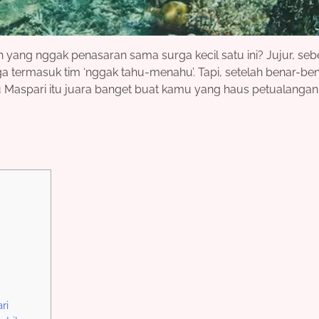
sih yang nggak penasaran sama surga kecil satu ini? Jujur, se
a termasuk tim ‘nggak tahu-menahu’. Tapi, setelah benar-be
au Maspari itu juara banget buat kamu yang haus petualanga
ri