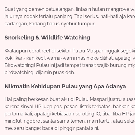
Buat yang demen petualangan, lintasin hutan mangrove waj
jalurnya nggak terlalu panjang. Tapi serius, hati-hati aja k
cadangan, kadang harus nyebur lumpur.
Snorkeling & Wildlife Watching
Walaupun coral reef di sekitar Pulau Maspari nggak segoki
kok. Ikan-ikan kecil warna-warni masih oke dilihat, apalagi 
Birdwatching! Pulau ini jadi tempat transit wajib burung 
birdwatching, dijamin puas deh.
Nikmatin Kehidupan Pulau yang Apa Adanya
Hal paling berkesan buat aku di Pulau Maspari justru suasa
karena sinyal HP juga pas-pasan, listrik terbatas, bahkan
pertama kali, apalagi kebiasaan scrolling IG, tiba-tiba HP ja
mindful, ngobrol santai sama temen, main kartu, atau seka
me, seru banget baca di pinggir pantai sini.