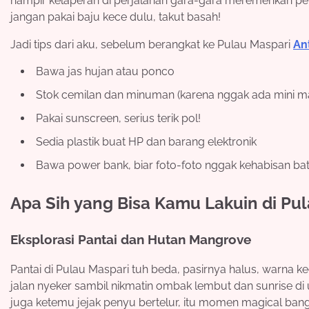
hampir kelaperan di perjalanan gara-gara meremehkan pe
jangan pakai baju kece dulu, takut basah!
Jadi tips dari aku, sebelum berangkat ke Pulau Maspari
An
Bawa jas hujan atau ponco
Stok cemilan dan minuman (karena nggak ada mini mar
Pakai sunscreen, serius terik pol!
Sedia plastik buat HP dan barang elektronik
Bawa power bank, biar foto-foto nggak kehabisan bat
Apa Sih yang Bisa Kamu Lakuin di Pu
Eksplorasi Pantai dan Hutan Mangrove
Pantai di Pulau Maspari tuh beda, pasirnya halus, warna ke
jalan nyeker sambil nikmatin ombak lembut dan sunrise di 
juga ketemu jejak penyu bertelur, itu momen magical bang