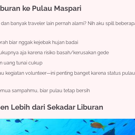
buran ke Pulau Maspari
an banyak traveler lain pernah alami? Nih aku spill bebera
erah biar nggak kejebak hujan badai
ukupnya aja karena risiko basah/kerusakan gede
an uang tunai cukup
u kegiatan volunteer—ini penting banget karena status pula
emua sampahmu, biar pulau tetap bersih
en Lebih dari Sekadar Liburan