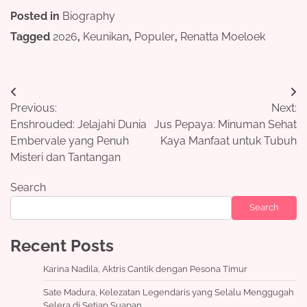
Posted in
Biography
Tagged
2026
,
Keunikan
,
Populer
,
Renatta Moeloek
Post
Previous:
Next:
navigation
Enshrouded: Jelajahi Dunia
Jus Pepaya: Minuman Sehat
Embervale yang Penuh
Kaya Manfaat untuk Tubuh
Misteri dan Tantangan
Search
Search
Recent Posts
Karina Nadila, Aktris Cantik dengan Pesona Timur
Sate Madura, Kelezatan Legendaris yang Selalu Menggugah
Selera di Setiap Suapan