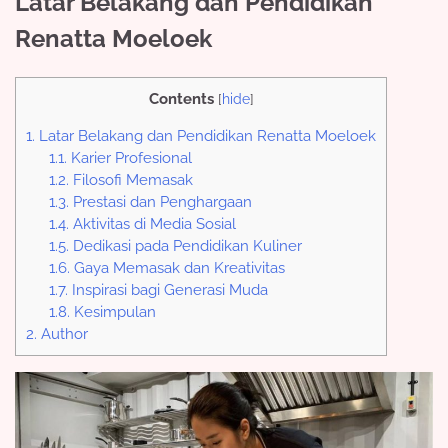
Latar Belakang dan Pendidikan
Renatta Moeloek
Contents
[
hide
]
1.
Latar Belakang dan Pendidikan Renatta Moeloek
1.1.
Karier Profesional
1.2.
Filosofi Memasak
1.3.
Prestasi dan Penghargaan
1.4.
Aktivitas di Media Sosial
1.5.
Dedikasi pada Pendidikan Kuliner
1.6.
Gaya Memasak dan Kreativitas
1.7.
Inspirasi bagi Generasi Muda
1.8.
Kesimpulan
2.
Author