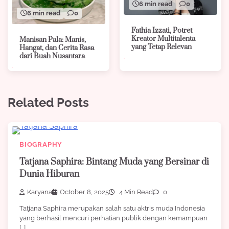
6 min read
0
6 min read
0
Fathia Izzati, Potret
Kreator Multitalenta
Manisan Pala: Manis,
yang Tetap Relevan
Hangat, dan Cerita Rasa
dari Buah Nusantara
Related Posts
BIOGRAPHY
Tatjana Saphira: Bintang Muda yang Bersinar di
Dunia Hiburan
Karyana
October 8, 2025
4 Min Read
0
Tatjana Saphira merupakan salah satu aktris muda Indonesia
yang berhasil mencuri perhatian publik dengan kemampuan
[…]