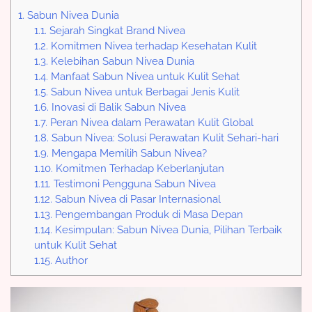
1.
Sabun Nivea Dunia
1.1.
Sejarah Singkat Brand Nivea
1.2.
Komitmen Nivea terhadap Kesehatan Kulit
1.3.
Kelebihan Sabun Nivea Dunia
1.4.
Manfaat Sabun Nivea untuk Kulit Sehat
1.5.
Sabun Nivea untuk Berbagai Jenis Kulit
1.6.
Inovasi di Balik Sabun Nivea
1.7.
Peran Nivea dalam Perawatan Kulit Global
1.8.
Sabun Nivea: Solusi Perawatan Kulit Sehari-hari
1.9.
Mengapa Memilih Sabun Nivea?
1.10.
Komitmen Terhadap Keberlanjutan
1.11.
Testimoni Pengguna Sabun Nivea
1.12.
Sabun Nivea di Pasar Internasional
1.13.
Pengembangan Produk di Masa Depan
1.14.
Kesimpulan: Sabun Nivea Dunia, Pilihan Terbaik
untuk Kulit Sehat
1.15.
Author