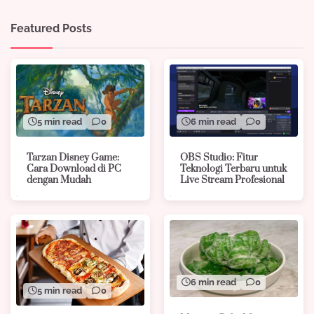
Featured Posts
5 min read
0
6 min read
0
Tarzan Disney Game:
OBS Studio: Fitur
Cara Download di PC
Teknologi Terbaru untuk
dengan Mudah
Live Stream Profesional
6 min read
0
5 min read
0