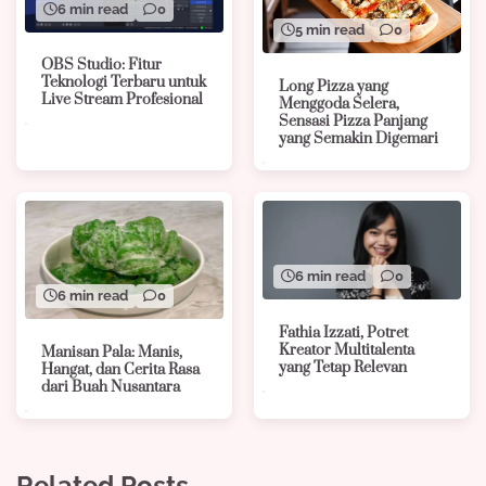
6 min read
0
5 min read
0
OBS Studio: Fitur
Teknologi Terbaru untuk
Long Pizza yang
Live Stream Profesional
Menggoda Selera,
Sensasi Pizza Panjang
yang Semakin Digemari
6 min read
0
6 min read
0
Fathia Izzati, Potret
Kreator Multitalenta
Manisan Pala: Manis,
yang Tetap Relevan
Hangat, dan Cerita Rasa
dari Buah Nusantara
Related Posts