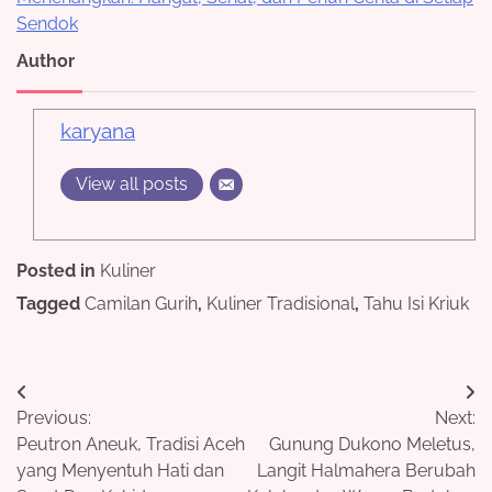
Sendok
Author
karyana
View all posts
Posted in
Kuliner
Tagged
Camilan Gurih
,
Kuliner Tradisional
,
Tahu Isi Kriuk
Post
Previous:
Next:
navigation
Peutron Aneuk, Tradisi Aceh
Gunung Dukono Meletus,
yang Menyentuh Hati dan
Langit Halmahera Berubah