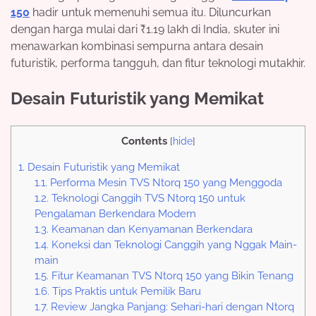
150
hadir untuk memenuhi semua itu. Diluncurkan
dengan harga mulai dari ₹1.19 lakh di India, skuter ini
menawarkan kombinasi sempurna antara desain
futuristik, performa tangguh, dan fitur teknologi mutakhir.
Desain Futuristik yang Memikat
Contents
[
hide
]
1.
Desain Futuristik yang Memikat
1.1.
Performa Mesin TVS Ntorq 150 yang Menggoda
1.2.
Teknologi Canggih TVS Ntorq 150 untuk
Pengalaman Berkendara Modern
1.3.
Keamanan dan Kenyamanan Berkendara
1.4.
Koneksi dan Teknologi Canggih yang Nggak Main-
main
1.5.
Fitur Keamanan TVS Ntorq 150 yang Bikin Tenang
1.6.
Tips Praktis untuk Pemilik Baru
1.7.
Review Jangka Panjang: Sehari-hari dengan Ntorq