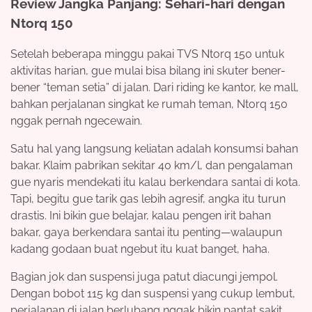
Review Jangka Panjang: Sehari-hari dengan
Ntorq 150
Setelah beberapa minggu pakai TVS Ntorq 150 untuk
aktivitas harian, gue mulai bisa bilang ini skuter bener-
bener “teman setia” di jalan. Dari riding ke kantor, ke mall,
bahkan perjalanan singkat ke rumah teman, Ntorq 150
nggak pernah ngecewain.
Satu hal yang langsung keliatan adalah konsumsi bahan
bakar. Klaim pabrikan sekitar 40 km/l, dan pengalaman
gue nyaris mendekati itu kalau berkendara santai di kota.
Tapi, begitu gue tarik gas lebih agresif, angka itu turun
drastis. Ini bikin gue belajar, kalau pengen irit bahan
bakar, gaya berkendara santai itu penting—walaupun
kadang godaan buat ngebut itu kuat banget, haha.
Bagian jok dan suspensi juga patut diacungi jempol.
Dengan bobot 115 kg dan suspensi yang cukup lembut,
perjalanan di jalan berlubang nggak bikin pantat sakit.