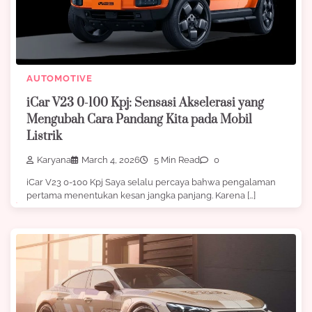
AUTOMOTIVE
iCar V23 0-100 Kpj: Sensasi Akselerasi yang
Mengubah Cara Pandang Kita pada Mobil
Listrik
Karyana
March 4, 2026
5 Min Read
0
iCar V23 0-100 Kpj Saya selalu percaya bahwa pengalaman
pertama menentukan kesan jangka panjang. Karena […]